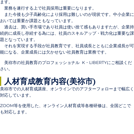
ます。
業務を遂行する上で社員採用は重要になります。
また今後も少子高齢化により採用は難しいのが現状です。中小企業に
おいては重要か課題ともなっています。
過去は、買い手市場であり社員は使い捨て感もありますたが、企業持
続的に成長し存続する為には、社員のスキルアップ・戦力化は重要な課
題となっています。
それを実現する手段が社員教育です、社員成長とともに企業成長が可
能になる、企業成長には欠かせない社員教育は業務です。
美祢市の社員教育のプロフェッショナル K・LIBERTYにご相談くだ
さい。
人材育成教育内容(美祢市)
美祢市での人材育成講座、
オンラインでのアフターフォローまで幅広く
対応しています
。
ZOOM等を使用した、オンライン
人材育成
等各種研修は、全国どこで
も対応します。