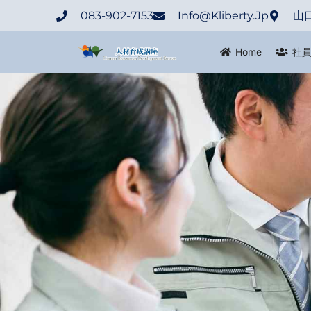
083-902-7153
Info@Kliberty.Jp
山
Home
社